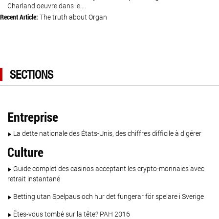
SECTIONS
Entreprise
La dette nationale des États-Unis, des chiffres difficile à digérer
Culture
Guide complet des casinos acceptant les crypto-monnaies avec
retrait instantané
Betting utan Spelpaus och hur det fungerar för spelare i Sverige
Êtes-vous tombé sur la tête? PAH 2016