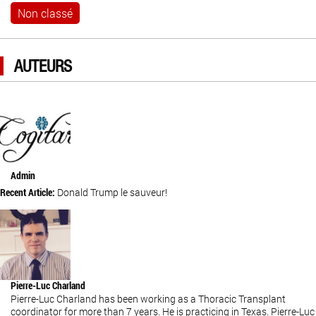
AUTEURS
Admin
Recent Article:
Donald Trump le sauveur!
Pierre-Luc Charland
Pierre-Luc Charland has been working as a Thoracic Transplant
coordinator for more than 7 years. He is practicing in Texas. Pierre-Luc
Charland oeuvre dans le....
Recent Article:
The truth about Organ