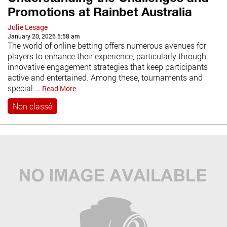
January 20, 2026 5:58 am
The world of online betting offers numerous avenues for
players to enhance their experience, particularly through
innovative engagement strategies that keep participants
active and entertained. Among these, tournaments and
special …
Read More
Non classé