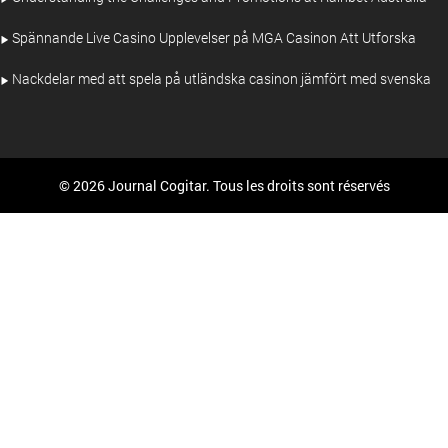
Nackdelar med att spela på utländska casinon jämfört med svenska
© 2026 Journal Cogitar. Tous les droits sont réservés