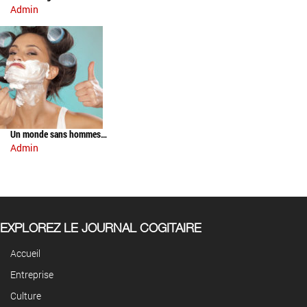
Admin
Un monde sans hommes…
Admin
EXPLOREZ LE JOURNAL COGITAIRE
Accueil
Entreprise
Culture