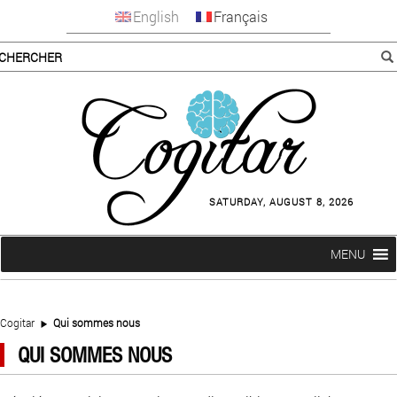
English
Français
SATURDAY, AUGUST 8, 2026
MENU
Cogitar
Qui sommes nous
QUI SOMMES NOUS