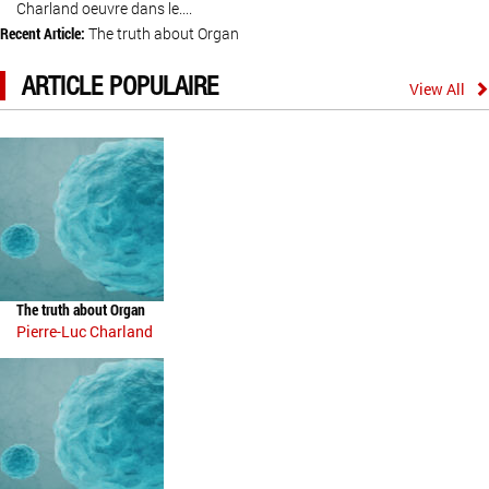
Charland oeuvre dans le....
Recent Article:
The truth about Organ
ARTICLE POPULAIRE
View All
The truth about Organ
Pierre-Luc Charland