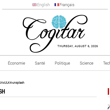
English
Français
THURSDAY, AUGUST 6, 2026
Économie
Santé
Politique
Science
Tec
tJAxULK4-unsplash
SH