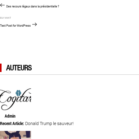
Article
de
précédent
Des recours légaux dans la présidentielle ?
l’article
Article
SUIVANT
suivant
Test Post for WordPress
AUTEURS
Admin
Recent Article:
Donald Trump le sauveur!