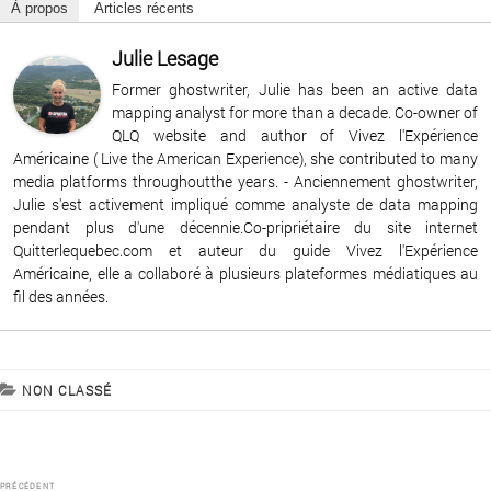
À propos
Articles récents
Julie Lesage
Former ghostwriter, Julie has been an active data
mapping analyst for more than a decade. Co-owner of
QLQ website and author of Vivez l'Expérience
Américaine ( Live the American Experience), she contributed to many
media platforms throughoutthe years. - Anciennement ghostwriter,
Julie s'est activement impliqué comme analyste de data mapping
pendant plus d'une décennie.Co-pripriétaire du site internet
Quitterlequebec.com et auteur du guide Vivez l'Expérience
Américaine, elle a collaboré à plusieurs plateformes médiatiques au
fil des années.
CATÉGORIES
NON CLASSÉ
Navigation
PRÉCÉDENT